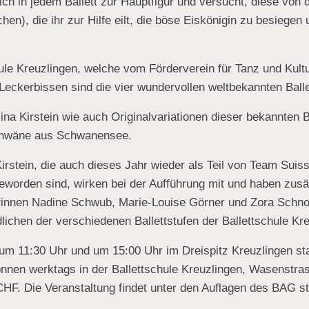
ch in jedem Ballett zur Hauptfigur und versucht, diese von de
en), die ihr zur Hilfe eilt, die böse Eiskönigin zu besiegen 
hule Kreuzlingen, welche vom Förderverein für Tanz und Kultur
Leckerbissen sind die vier wundervollen weltbekannten Ball
a Kirstein wie auch Originalvariationen dieser bekannten Ba
 Schwäne aus Schwanensee.
tein, die auch dieses Jahr wieder als Teil von Team Suiss
eworden sind, wirken bei der Aufführung mit und haben zus
erinnen Nadine Schwub, Marie-Louise Görner und Zora Schn
lichen der verschiedenen Ballettstufen der Ballettschule Kre
i um 11:30 Uhr und um 15:00 Uhr im Dreispitz Kreuzlingen sta
 können werktags in der Ballettschule Kreuzlingen, Wasenst
HF. Die Veranstaltung findet unter den Auflagen des BAG st