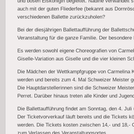
und bösen Eiskönigin begleitet. Nadine verwandelt si
auch mit der guten Fliederfee (bekannt aus Dornrösch
verschiedenen Ballette zurückzuholen?
Bei der diesjährigen Ballettaufführung der Ballettsc
Veranstaltung für die ganze Familie. Der besondere 
Es werden sowohl eigene Choreografien von Carmelin
Giselle-Variation aus Giselle und die vier kleinen
Die Mädchen der Wettkampfgruppe von Carmelina Kirs
werden und bereits zum 4. Mal Schweizer Meister g
Die Hauptdarstellerinnen sind die Schweizer Meist
Perret. Darüber hinaus treten alle Kinder und Jugend
Die Ballettaufführung findet am Sonntag, den 4. Jul
Der Ticketvorverkauf läuft bereits und die Tickets
werden. Die Tickets kosten zwischen 14,- und 18,- C
zum Verlassen des Veranstaltungsortes.