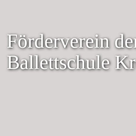
Förderverein de
Ballettschule K