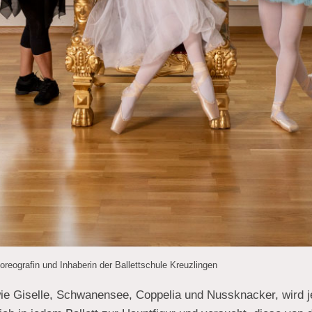
horeografin und Inhaberin der Ballettschule Kreuzlingen
ie Giselle, Schwanensee, Coppelia und Nussknacker, wird je