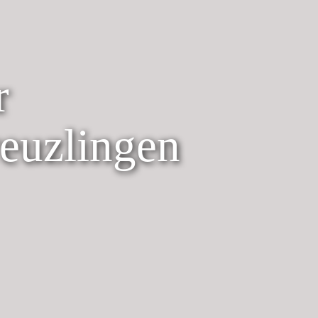
r
reuzlingen